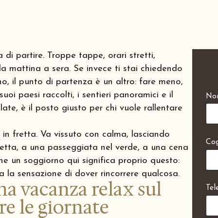
i partire. Troppe tappe, orari stretti,
e da mattina a sera. Se invece ti stai chiedendo
, il punto di partenza è un altro: fare meno,
uoi paesi raccolti, i sentieri panoramici e il
No
T
e
ate, è il posto giusto per chi vuole rallentare
l
e
f
in fretta. Va vissuto con calma, lasciando
Co
o
fretta, a una passeggiata nel verde, a una cena
n
ne un soggiorno qui significa proprio questo:
o
p
za la sensazione di dover rincorrere qualcosa.
o
a vacanza relax sul
Tel
l
i
e le giornate
c
y