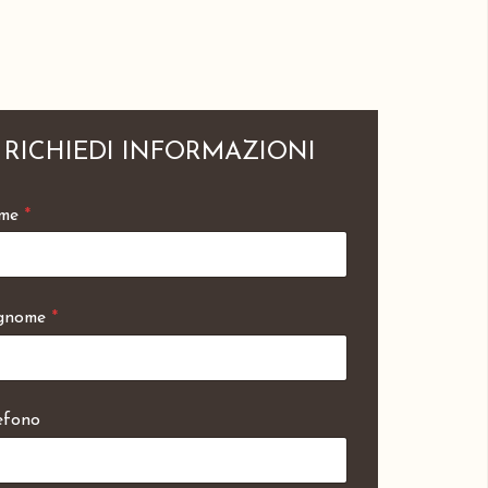
RICHIEDI INFORMAZIONI
me
*
gnome
*
efono