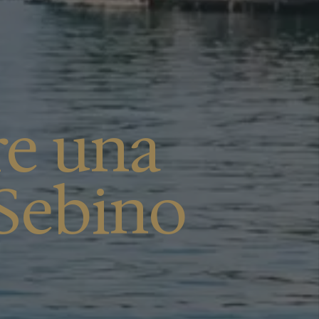
re una
 Sebino