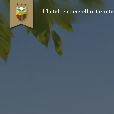
L’hotel
Le camere
Il ristorante